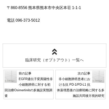
〒860-8556 熊本県熊本市中央区本荘 1-1-1
電話 096-373-5012
臨床研究（オプトアウト）一覧へ
前の記事
次の記事
EGFR遺伝子変異陽性非
非小細胞肺癌患者にお
小細胞肺癌に対する初
ける抗 PD-1/PD-L1 抗
回治療Osimertinibの多施設実態調
体薬増悪後の治療戦略に関する多
査
施設共同後方視的研究