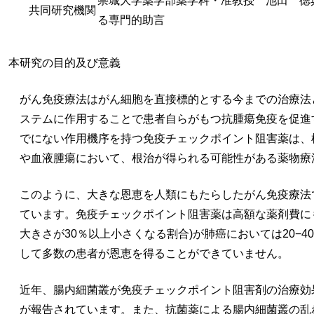
崇城大学薬学部薬学科・准教授 池田 徳
共同研究機関
る専門的助言
本研究の目的及び意義
がん免疫療法はがん細胞を直接標的とする今までの治療法
ステムに作用することで患者自らがもつ抗腫瘍免疫を促進
でにない作用機序を持つ免疫チェックポイント阻害薬は、
や血液腫瘍において、根治が得られる可能性がある薬物療
このように、大きな恩恵を人類にもたらしたがん免疫療法
ています。免疫チェックポイント阻害薬は高額な薬剤費に
大きさが30％以上小さくなる割合)が肺癌においては20−
して多数の患者が恩恵を得ることができていません。
近年、腸内細菌叢が免疫チェックポイント阻害剤の治療効
が報告されています。また、抗菌薬による腸内細菌叢の乱