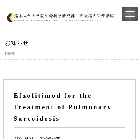
お知らせ
News
Efzofitimod for the
Treatment of Pulmonary
Sarcoidosis
2023.09.21 ｜
抄読会論文