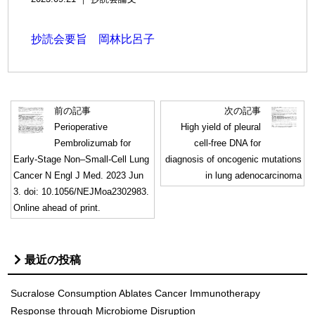
抄読会要旨 岡林比呂子
前の記事
次の記事
Perioperative
High yield of pleural
Pembrolizumab for
cell-free DNA for
Early-Stage Non–Small-Cell Lung
diagnosis of oncogenic mutations
Cancer N Engl J Med. 2023 Jun
in lung adenocarcinoma
3. doi: 10.1056/NEJMoa2302983.
Online ahead of print.
最近の投稿
Sucralose Consumption Ablates Cancer Immunotherapy
Response through Microbiome Disruption